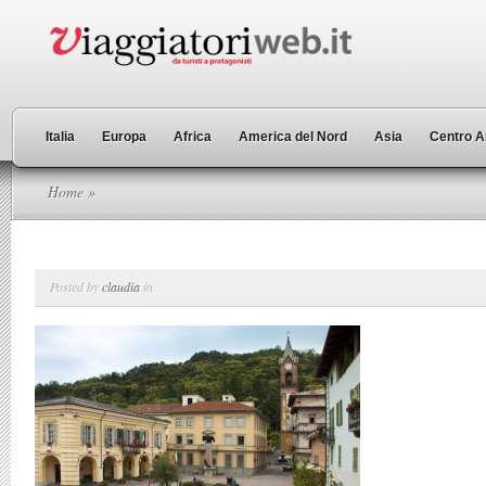
Italia
Europa
Africa
America del Nord
Asia
Centro A
Home
»
Posted by
claudia
in