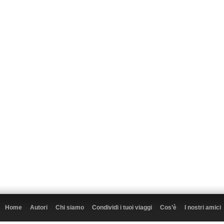
Home
Autori
Chi siamo
Condividi i tuoi viaggi
Cos’è
I nostri amici