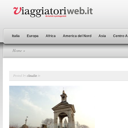
Italia
Europa
Africa
America del Nord
Asia
Centro A
Home
»
Posted by
claudia
in