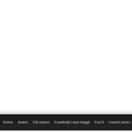
Home
Autori
Chi siamo
Condividi i tuoi viaggi
Cos’è
I nostri amici