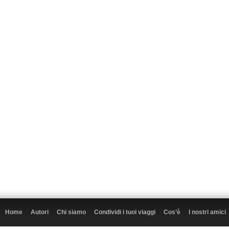
Home
Autori
Chi siamo
Condividi i tuoi viaggi
Cos’è
I nostri amici