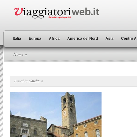
Italia
Europa
Africa
America del Nord
Asia
Centro A
Home
»
Posted by
claudia
in