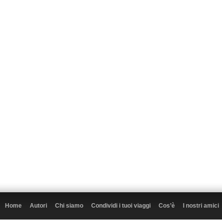
Home
Autori
Chi siamo
Condividi i tuoi viaggi
Cos’è
I nostri amici