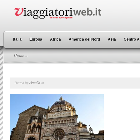
Italia
Europa
Africa
America del Nord
Asia
Centro A
Home
»
Posted by
claudia
in