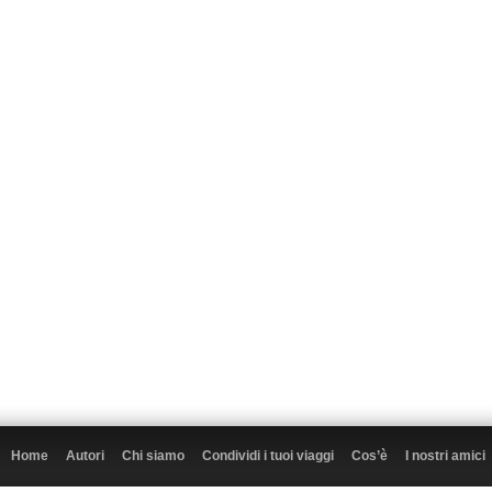
Home
Autori
Chi siamo
Condividi i tuoi viaggi
Cos’è
I nostri amici