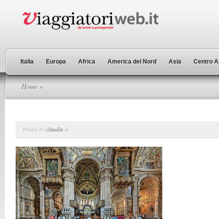
Italia
Europa
Africa
America del Nord
Asia
Centro A
Home
»
Posted by
claudia
in