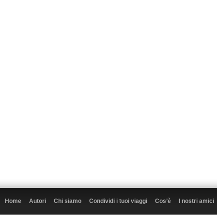
Home
Autori
Chi siamo
Condividi i tuoi viaggi
Cos’è
I nostri amici