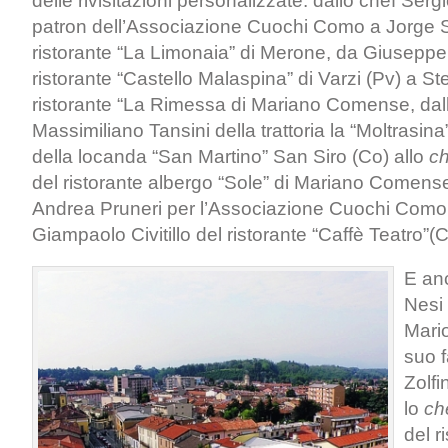
delle rivisitazioni personalizzate: dallo chef Ser
patron dell’Associazione Cuochi Como a Jorge 
ristorante “La Limonaia” di Merone, da Giuseppe
ristorante “Castello Malaspina” di Varzi (Pv) a St
ristorante “La Rimessa di Mariano Comense, dal
Massimiliano Tansini della trattoria la “Moltrasina
della locanda “San Martino” San Siro (Co) allo
ch
del ristorante albergo “Sole” di Mariano Comens
Andrea Pruneri per l’Associazione Cuochi Como
Giampaolo Civitillo del ristorante “Caffè Teatro”(C
E an
Nesi 
Mario
suo 
Zolfi
lo
ch
del r