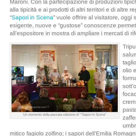
Maroni. Con la partecipazione di produzioni tipich
alla tipicità e ai prodotti di altri territori e di altre r
“
Sapori in Scena
” vuole offrire al visitatore, ogg
esigente, nuove e “gustose” conoscenze perme
all’espositore in mostra di ampliare i mercati di ri
Tripu
salum
tagli
olio 
form
sott’
focac
crem
pasta
Un momento della passata edizione di “”Sapori in Scena”
zaffe
umbro
mitico fagiolo zolfino; i sapori dell’Emilia Roma