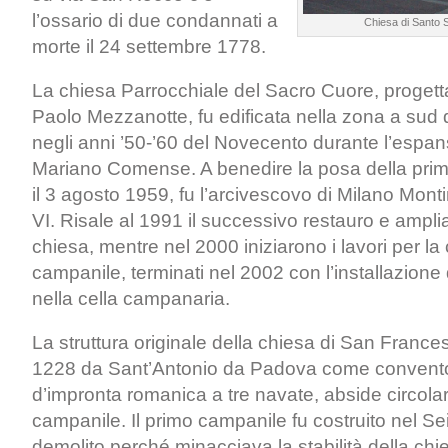
l’ossario di due condannati a
Chiesa di Santo 
morte il 24 settembre 1778.
La chiesa Parrocchiale del Sacro Cuore, progettat
Paolo Mezzanotte, fu edificata nella zona a sud d
negli anni ’50-’60 del Novecento durante l’espa
Mariano Comense. A benedire la posa della prim
il 3 agosto 1959, fu l’arcivescovo di Milano Mont
VI. Risale al 1991 il successivo restauro e ampl
chiesa, mentre nel 2000 iniziarono i lavori per la
campanile, terminati nel 2002 con l’installazion
nella cella campanaria.
La struttura originale della chiesa di San France
1228 da Sant’Antonio da Padova come convento
d’impronta romanica a tre navate, abside circola
campanile. Il primo campanile fu costruito nel Se
demolito perché minacciava la stabilità della chi