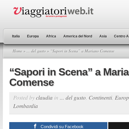
Italia
Europa
Africa
America del Nord
Asia
Centro A
Home
»
... del gusto
» “Sapori in Scena” a Mariano Comense
“Sapori in Scena” a Mari
Comense
Posted by
claudia
in
... del gusto
,
Continenti
,
Euro
Lombardia
Condividi su Facebook