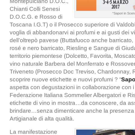
Montepulciano D.O.C.,
Chianti Colli Senesi
“Sapori in Sce
D.O.C.G. e Rosso di
Toscana I.G.T) o il Prosecco superiore di Valdo
voglia di abbandonarvi ai profumi e ai gusti dei vi
dell’oltrepò pavese (Buttafuoco anche barricato,
rosé e nero barricato, Riesling e Sangue di Giuda)
territorio piemontese (Dolcetto, Favorita, Moscat
vino naturale Barbera del Monferrato e Rossover
Triveneto (Prosecco Doc Treviso, Chardonnay, R
scoprire nuove etichette e nuovi profumi ? “
Sapo
aspetta con degustazioni in collaborazione con 
Federazione Italiana Sommelier Albergatori e Rist
etichette di vino in mostra…da conoscere, da as
brindare…senza dimenticare anche la presenza di
Artigianale di alta qualità.
La manifestazione