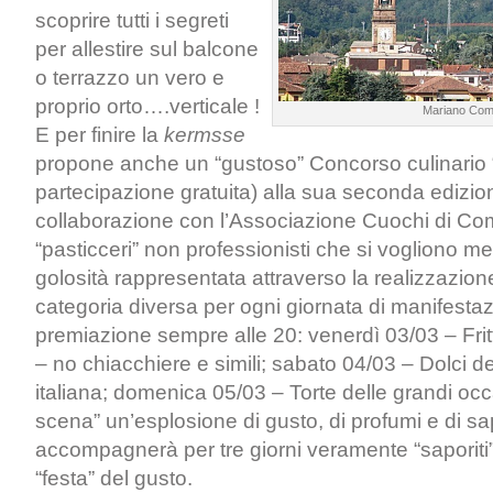
scoprire tutti i segreti
per allestire sul balcone
o terrazzo un vero e
proprio orto….verticale !
Mariano Co
E per finire la
kermsse
propone anche un “gustoso” Concorso culinario “
partecipazione gratuita) alla sua seconda edizio
collaborazione con l’Associazione Cuochi di Como
“pasticceri” non professionisti che si vogliono me
golosità rappresentata attraverso la realizzazion
categoria diversa per ogni giornata di manifesta
premiazione sempre alle 20: venerdì 03/03 – Frit
– no chiacchiere e simili; sabato 04/03 – Dolci de
italiana; domenica 05/03 – Torte delle grandi occ
scena” un’esplosione di gusto, di profumi e di sa
accompagnerà per tre giorni veramente “saporiti” 
“festa” del gusto.