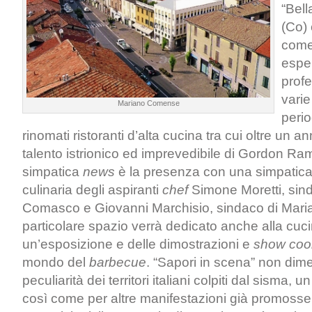
“Bell
(Co) 
come
espe
prof
varie
Mariano Comense
perio
rinomati ristoranti d’alta cucina tra cui oltre un a
talento istrionico ed imprevedibile di Gordon R
simpatica
news
è la presenza con una simpatic
culinaria degli aspiranti
chef
Simone Moretti, sind
Comasco e Giovanni Marchisio, sindaco di Mar
particolare spazio verrà dedicato anche alla cuci
un’esposizione e delle dimostrazioni e
show coo
mondo del
barbecue
. “Sapori in scena” non dimen
peculiarità dei territori italiani colpiti dal sisma, 
così come per altre manifestazioni già promosse