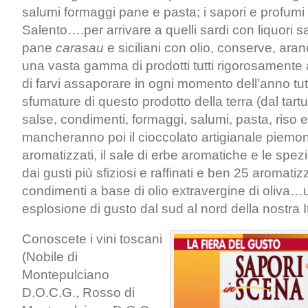
salumi formaggi pane e pasta; i sapori e profumi 
Salento….per arrivare a quelli sardi con liquori 
pane
carasau
e siciliani con olio, conserve, aran
una vasta gamma di prodotti tutti rigorosamente a
di farvi assaporare in ogni momento dell’anno tutt
sfumature di questo prodotto della terra (dal tart
salse, condimenti, formaggi, salumi, pasta, riso 
mancheranno poi il cioccolato artigianale piemon
aromatizzati, il sale di erbe aromatiche e le spezi
dai gusti più sfiziosi e raffinati e ben 25 aromatiz
condimenti a base di olio extravergine di oliva…
esplosione di ‪gusto dal sud al nord della nostra It
Conoscete i vini toscani
(Nobile di
Montepulciano
D.O.C.G., Rosso di