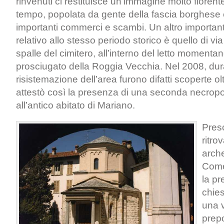
rinvenuti ci restituisce un’immagine molto fiorent
tempo, popolata da gente della fascia borghese e
importanti commerci e scambi. Un altro importan
relativo allo stesso periodo storico è quello di via
spalle del cimitero, all’interno del letto moment
prosciugato della Roggia Vecchia. Nel 2008, duran
risistemazione dell’area furono difatti scoperte o
attestò così la presenza di una seconda necropo
all’antico abitato di Mariano.
Pres
ritro
arche
Come
la pr
chie
una v
prep