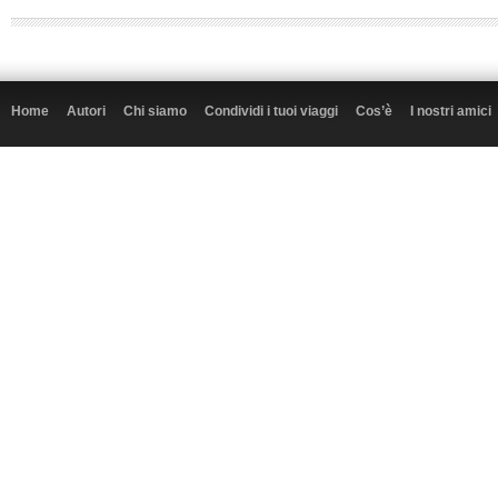
Home
Autori
Chi siamo
Condividi i tuoi viaggi
Cos’è
I nostri amici