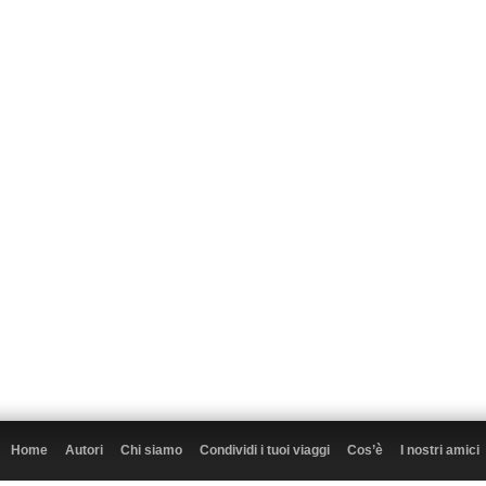
Home
Autori
Chi siamo
Condividi i tuoi viaggi
Cos’è
I nostri amici