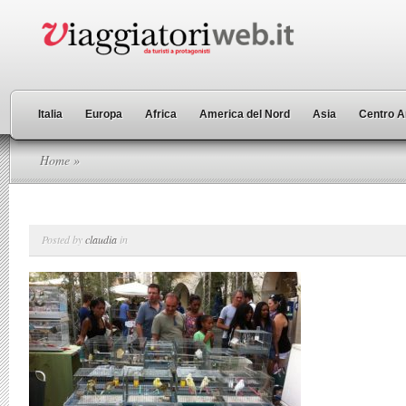
Italia
Europa
Africa
America del Nord
Asia
Centro A
Home
»
Posted by
claudia
in