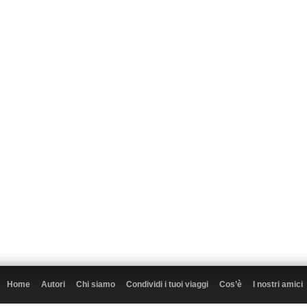
Home
Autori
Chi siamo
Condividi i tuoi viaggi
Cos’è
I nostri amici