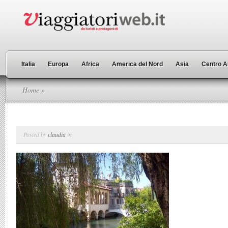
Italia
Europa
Africa
America del Nord
Asia
Centro A
Home
»
Posted by
claudia
in