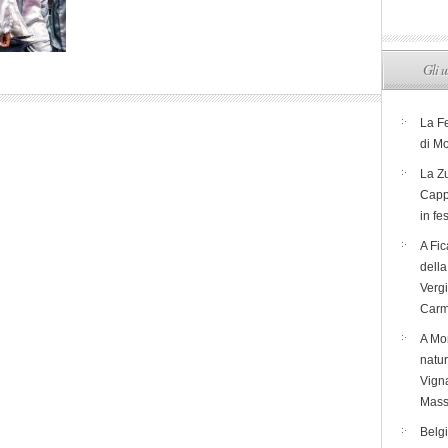
Gli u
La F
di M
La Zu
Capp
in fe
A Fic
dell
Verg
Carm
A Mon
natur
Vigna
Mass
Belg