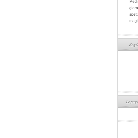
Medi
giorn
spett
magi
Regala
Le propo