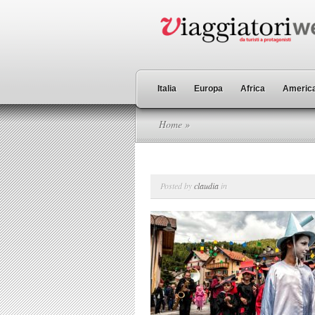
Italia
Europa
Africa
America
Home
»
Posted by
claudia
in