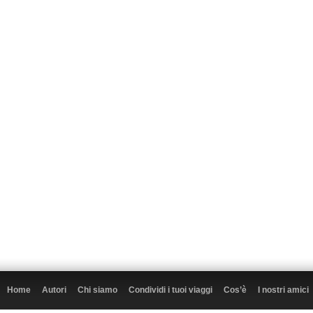
Home
Autori
Chi siamo
Condividi i tuoi viaggi
Cos’è
I nostri amici