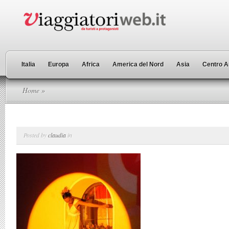
Italia
Europa
Africa
America del Nord
Asia
Centro A
Home
»
Posted by
claudia
in