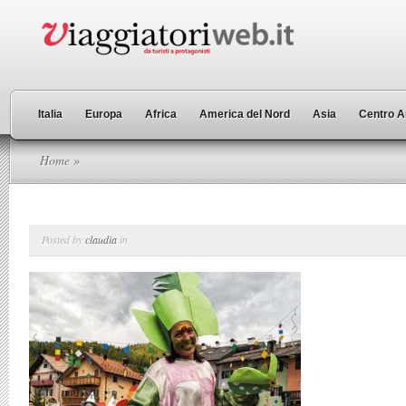
Italia
Europa
Africa
America del Nord
Asia
Centro A
Home
»
Posted by
claudia
in