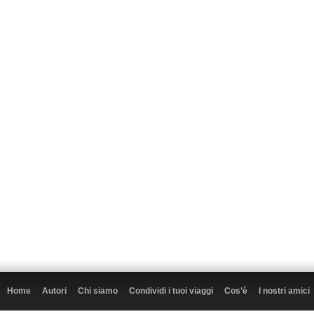
Home
Autori
Chi siamo
Condividi i tuoi viaggi
Cos’è
I nostri amici