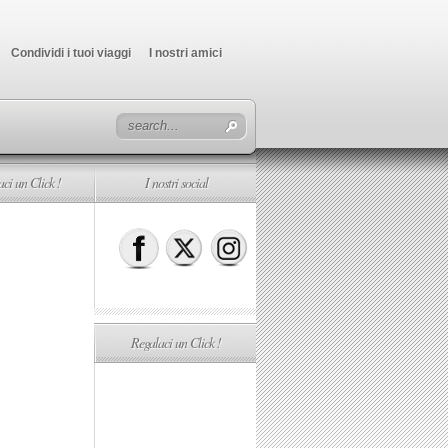
Condividi i tuoi viaggi
I nostri amici
ci un Click !
I nostri social
Regalaci un Click !