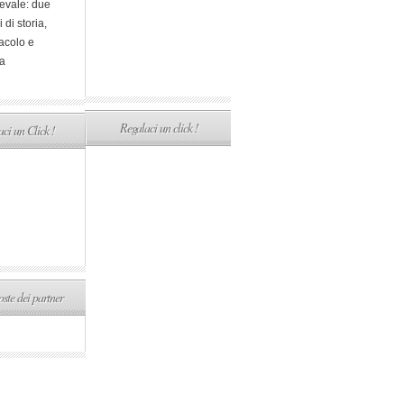
evale: due
i di storia,
acolo e
a
Regalaci un click !
ci un Click !
ste dei partner