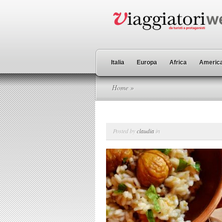
Italia
Europa
Africa
America
Home
»
Posted by
claudia
in