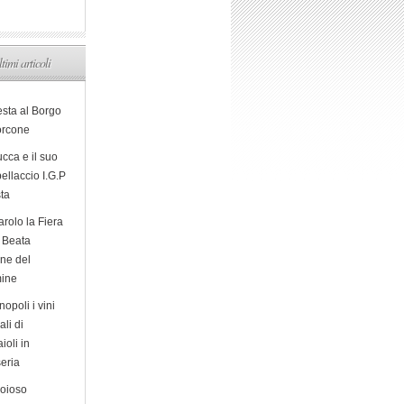
ltimi articoli
esta al Borgo
orcone
cca e il suo
ellaccio I.G.P
sta
arolo la Fiera
a Beata
ine del
ine
opoli i vini
ali di
ioli in
eria
ioioso