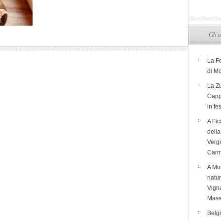
Gli u
La F
di M
La Zu
Capp
in fe
A Fic
dell
Verg
Carm
A Mon
natur
Vigna
Mass
Belg