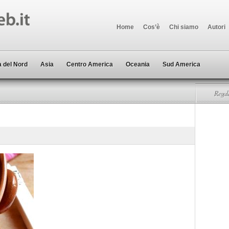
Home
Cos’è
Chi siamo
Autori
 del Nord
Asia
Centro America
Oceania
Sud America
Regala