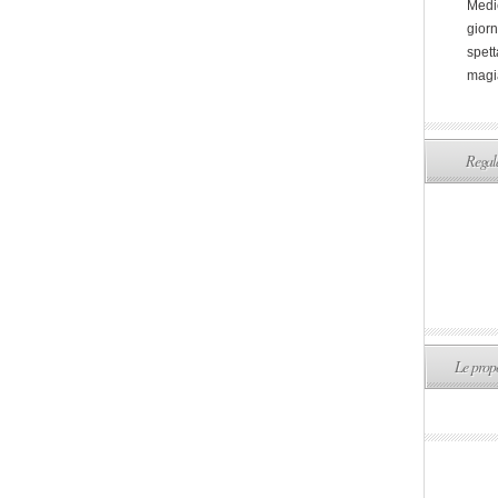
Medi
giorn
spett
magi
Regala
Le propo