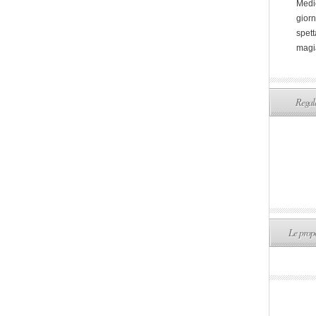
Medi
giorn
spett
magi
Regala
Le propo