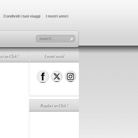
Condividi i tuoi viaggi
I nostri amici
ci un Click !
I nostri social
Regalaci un Click !