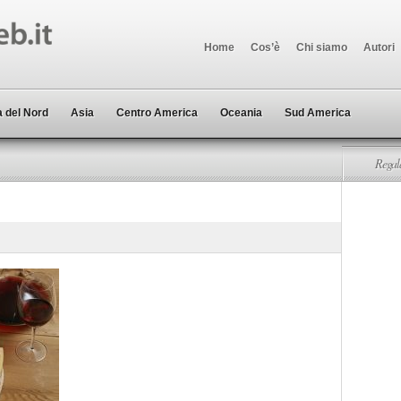
Home
Cos’è
Chi siamo
Autori
 del Nord
Asia
Centro America
Oceania
Sud America
Regala