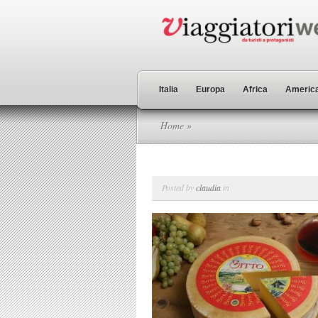
Italia
Europa
Africa
America
Home
»
Posted by
claudia
in