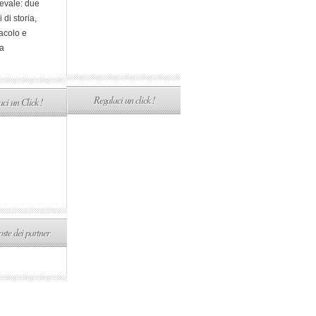
evale: due
i di storia,
acolo e
a
Regalaci un click !
ci un Click !
ste dei partner