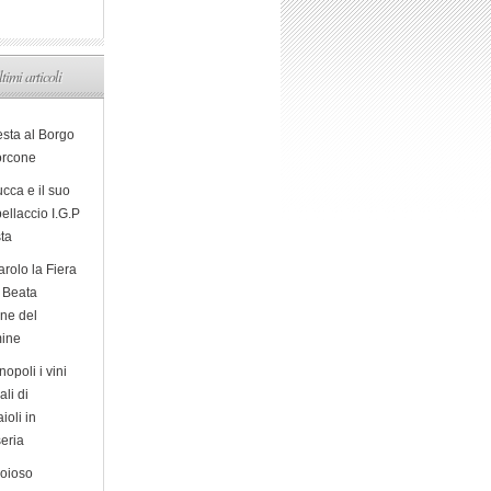
ltimi articoli
esta al Borgo
orcone
cca e il suo
ellaccio I.G.P
sta
arolo la Fiera
a Beata
ine del
ine
opoli i vini
ali di
ioli in
eria
ioioso