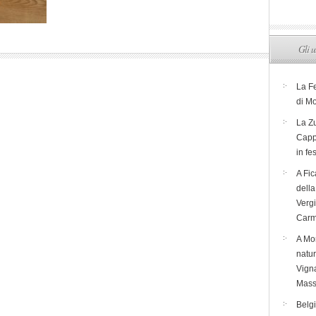
Gli u
La F
di M
La Zu
Capp
in fe
A Fic
dell
Verg
Carm
A Mon
natur
Vigna
Mass
Belg