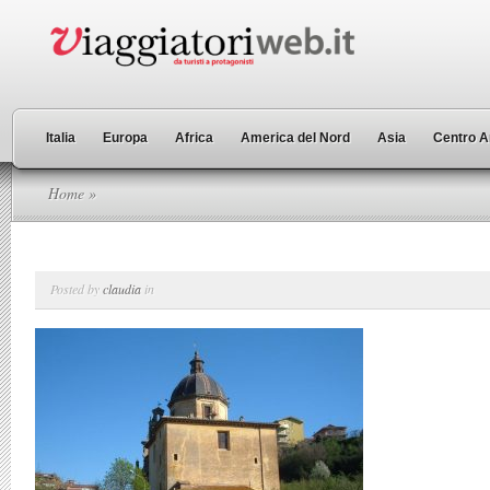
Italia
Europa
Africa
America del Nord
Asia
Centro A
Home
»
Posted by
claudia
in