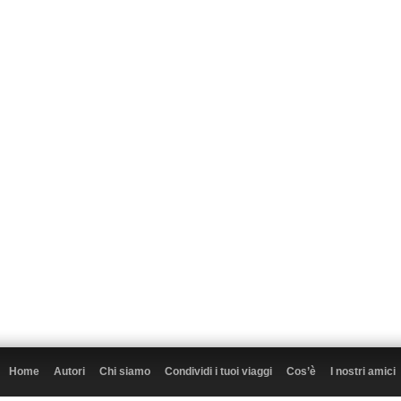
Home
Autori
Chi siamo
Condividi i tuoi viaggi
Cos’è
I nostri amici