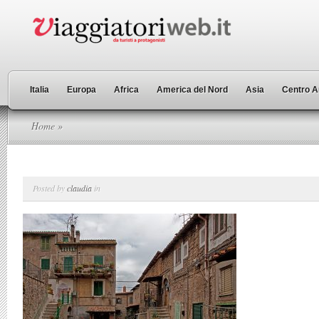
Italia
Europa
Africa
America del Nord
Asia
Centro A
Home
»
Posted by
claudia
in