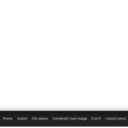
Home
Autori
Chi siamo
Condividi i tuoi viaggi
Cos’è
I nostri amici