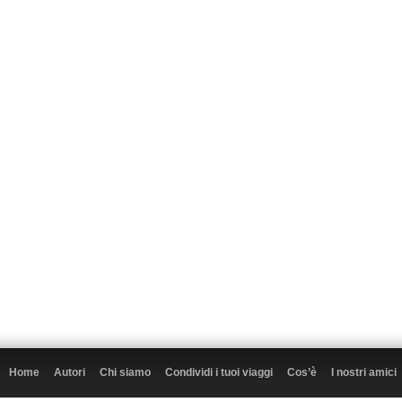
Home
Autori
Chi siamo
Condividi i tuoi viaggi
Cos’è
I nostri amici