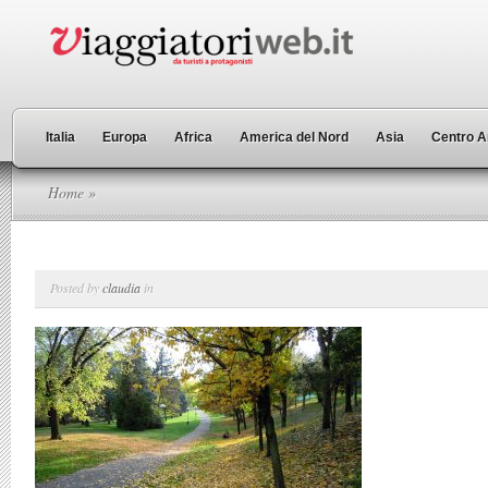
Italia
Europa
Africa
America del Nord
Asia
Centro A
Home
»
Posted by
claudia
in