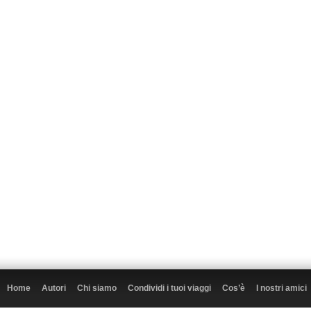
Home
Autori
Chi siamo
Condividi i tuoi viaggi
Cos’è
I nostri amici