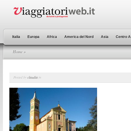
Italia
Europa
Africa
America del Nord
Asia
Centro A
Home
»
Posted by
claudia
in