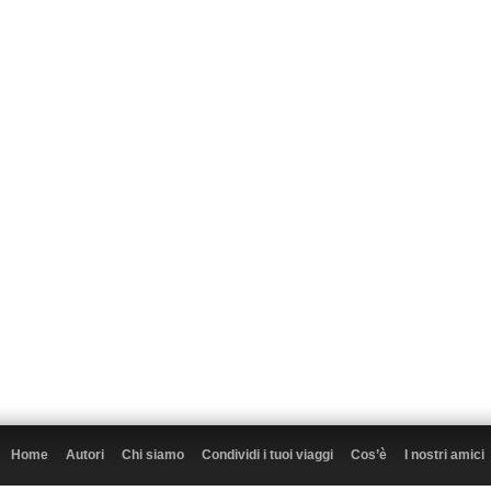
Home
Autori
Chi siamo
Condividi i tuoi viaggi
Cos’è
I nostri amici