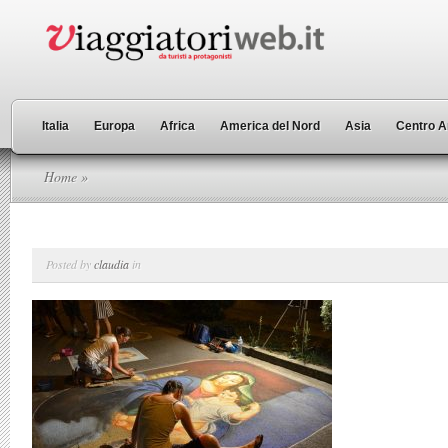
Italia
Europa
Africa
America del Nord
Asia
Centro A
Home
»
Posted by
claudia
in