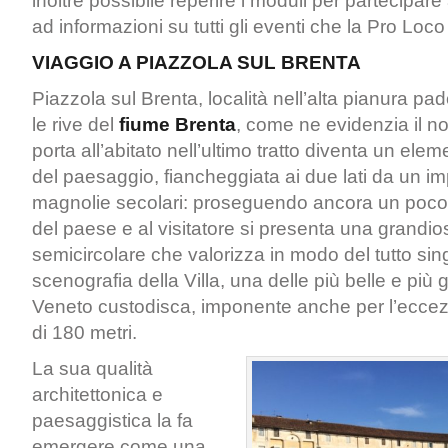
inoltre possibile reperire i moduli per partecipare
ad informazioni su tutti gli eventi che la Pro Loc
VIAGGIO A PIAZZOLA SUL BRENTA
Piazzola sul Brenta, località nell’alta pianura p
le rive del
fiume Brenta
, come ne evidenzia il n
porta all’abitato nell’ultimo tratto diventa un elem
del paesaggio, fiancheggiata ai due lati da un im
magnolie secolari: proseguendo ancora un poco s
del paese e al visitatore si presenta una grandi
semicircolare che valorizza in modo del tutto sin
scenografia della Villa, una delle più belle e più gr
Veneto custodisca, imponente anche per l’ecce
di 180 metri.
La sua qualità
architettonica e
paesaggistica la fa
emergere come una