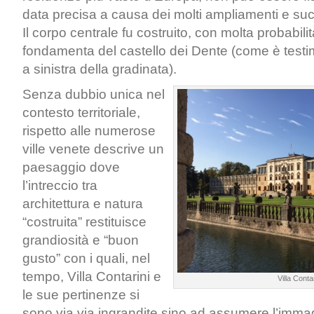
data precisa a causa dei molti ampliamenti e succ
Il corpo centrale fu costruito, con molta probabilit
fondamenta del castello dei Dente (come è testim
a sinistra della gradinata).
Senza dubbio unica nel
contesto territoriale,
rispetto alle numerose
ville venete descrive un
paesaggio dove
l’intreccio tra
architettura e natura
“costruita” restituisce
grandiosità e “buon
gusto” con i quali, nel
tempo, Villa Contarini e
Villa Contar
le sue pertinenze si
sono via via ingrandite sino ad assumere l’imma