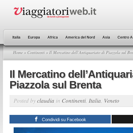
Italia
Europa
Africa
America del Nord
Asia
Centro A
Home
»
Continenti
» Il Mercatino dell’Antiquariato di Piazzola sul Br
Il Mercatino dell’Antiquari
Piazzola sul Brenta
Posted by
claudia
in
Continenti
,
Italia
,
Veneto
Condividi su Facebook