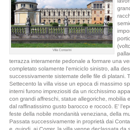
lavor
gran
racch
semic
impon
portic
(volt
Villa Contarini
pall
terrazza interamente pedonale a formare una ver
completato solamente l’emiciclo sinistro, alla de
successivamente sistemate delle file di platani. Tra
Settecento la villa visse un epoca di massimo spl
interni furono impreziositi da un ricchissimo app
con grandi affreschi, statue allegoriche, mobilia 
dal raffinatissimo gusto barocco e rococò. E’ l’e
feste della nobile mondanità veneziana, della mus
Passata successivamente in proprietà dai Contari
e, quindi, ai Correr, la villa venne declassata da