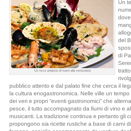
Un t
nume
dove
mang
allog
del B
spost
di Pa
Seren
tratto
Un ricco antipsto di mare alla veneziana
rivo
pubblico attento e dal palato fine che cerca il leg
la cultura enogastronomica. Nelle ville un tem
dei veri e propri “eventi gastronomici” che alter
pesce, il tutto accompagnato da fiumi di vino e al
musicanti. La tradizione continua e pertanto gli
c
propongono sia ricette rustiche a base di carni di