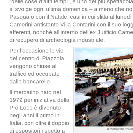
“delle cose d’altri tempi”, è uno dei più spettacola
si svolge ogni ultima domenica – a meno che no
Pasqua o con il Natale, casi in cui slitta al luned
Camerini antistante Villa Contarini con il suo logg
afferenti, nonché all’interno dell’ex Jutificio Came
di recupero di archeologia industriale.
Per l’occasione le vie
del centro di Piazzola
vengono chiuse al
traffico ed occupate
dalle bancarelle.
Il mercatino nato nel
1979 per iniziativa della
Pro Loco è divenuto
negli anni il primo in
Italia, con oltre il doppio
Il Mercatino dell’A
di espositori rispetto a