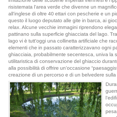
imitazione delle scuderie imperiali viennesi e l’i
risistemata l’area verde che divenne un magnifi
all’inglese di oltre 40 ettari con pescherie e un p
questo il luogo deputato alle gite in barca, ai gio
relax. Alcune vecchie immagini riprendono elegan
pattinano sulla superficie ghiacciata del lago. Tra
lago vi è tutt’oggi una collinetta artificiale che r
elementi che in passato caratterizzavano ogni p
ghiacciaia, probabilmente secentesca, univa la 
utilitaristica di conservazione del ghiaccio duran
alla possibilità di offrire un’occasione “paesaggis
creazione di un percorso e di un belvedere sull
Dura
guer
l’edi
occu
pesa