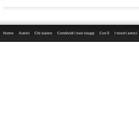
Home
Autori
Chi siamo
Condividi i tuoi viaggi
Cos’è
I nostri amici