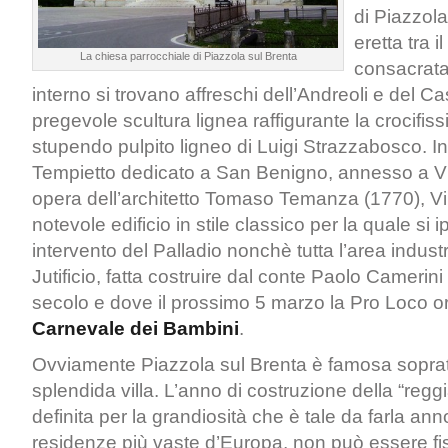
di Piazzola
eretta tra i
La chiesa parrocchiale di Piazzola sul Brenta
consacrata
interno si trovano affreschi dell’Andreoli e del C
pregevole scultura lignea raffigurante la crocifis
stupendo pulpito ligneo di Luigi Strazzabosco. In
Tempietto dedicato a San Benigno, annesso a Vil
opera dell’architetto Tomaso Temanza (1770), Vi
notevole edificio in stile classico per la quale si 
intervento del Palladio nonchè tutta l’area industr
Jutificio, fatta costruire dal conte Paolo Camerini 
secolo e dove il prossimo 5 marzo la Pro Loco or
Carnevale dei Bambini
.
Ovviamente Piazzola sul Brenta è famosa sopratt
splendida villa. L’anno di costruzione della “reggi
definita per la grandiosità che è tale da farla ann
residenze più vaste d’Europa, non può essere fi