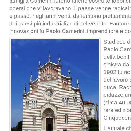
famiglia Camerini furono anche costruite fabbrich
operai che vi lavoravano. Il paese venne radica
e passò, negli anni venti, da territorio prettamen
dei paesi più industrializzati del Veneto. Fautore 
innovazioni fu Paolo Camerini, imprenditore e pol
Studioso di
Paolo Came
della bonif
sinistra da
1902 fu no
del lavoro 
duca. Racc
palazzo un
(circa 40.0
rare edizio
Cinquecent
L’attuale c