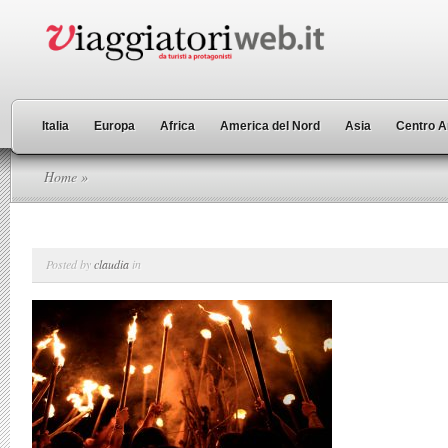
Italia
Europa
Africa
America del Nord
Asia
Centro A
Home
»
Posted by
claudia
in