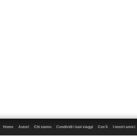
Home
Autori
Chi siamo
Condividi i tuoi viaggi
Cos’è
I nostri amici