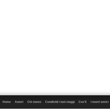
Home
Autori
Chi siamo
Condividi i tuoi viaggi
Cos’è
I nostri amici