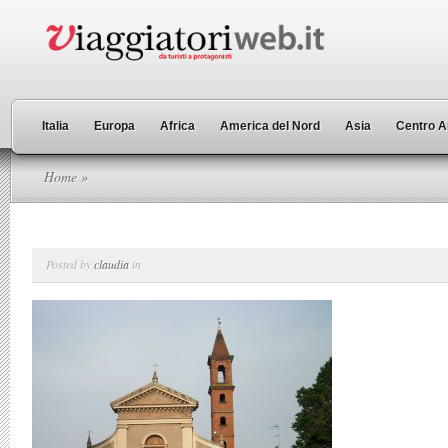
Italia
Europa
Africa
America del Nord
Asia
Centro A
Home
»
Posted by
claudia
in