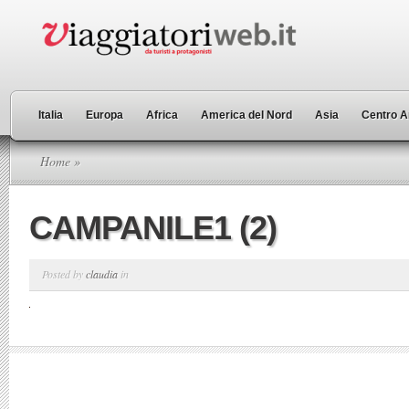
Italia
Europa
Africa
America del Nord
Asia
Centro A
Home
»
CAMPANILE1 (2)
Posted by
claudia
in