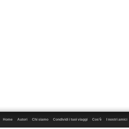
Home
Autori
Chi siamo
Condividi i tuoi viaggi
Cos’è
I nostri amici