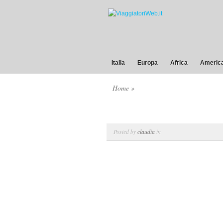
Italia
Europa
Africa
America
Home
»
Posted by
claudia
in