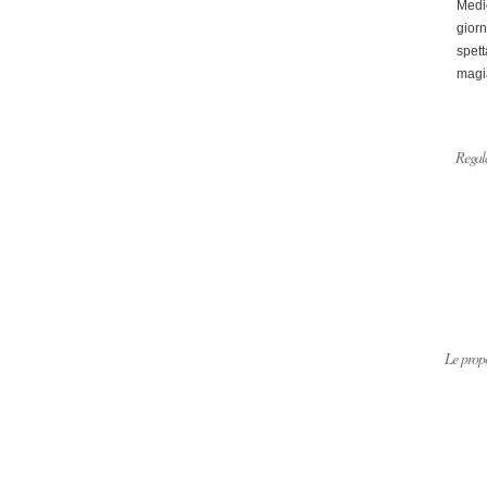
Medi
giorn
spett
magi
Regala
Le propo