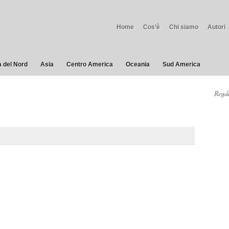
Home
Cos’è
Chi siamo
Autori
 del Nord
Asia
Centro America
Oceania
Sud America
Regala