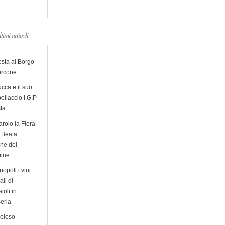
ltimi articoli
esta al Borgo
orcone
cca e il suo
ellaccio I.G.P
sta
arolo la Fiera
a Beata
ine del
ine
opoli i vini
ali di
ioli in
eria
ioioso