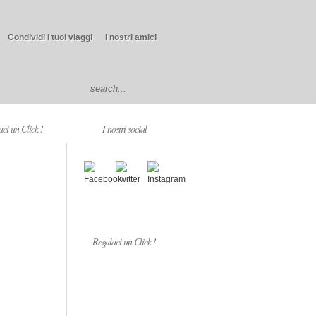
Condividi i tuoi viaggi
I nostri amici
ci un Click !
I nostri social
Regalaci un Click !