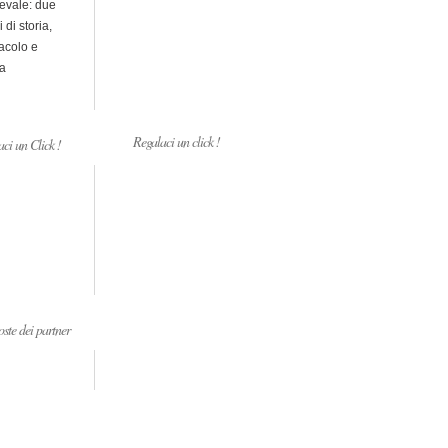
evale: due
i di storia,
acolo e
a
Regalaci un click !
ci un Click !
ste dei partner