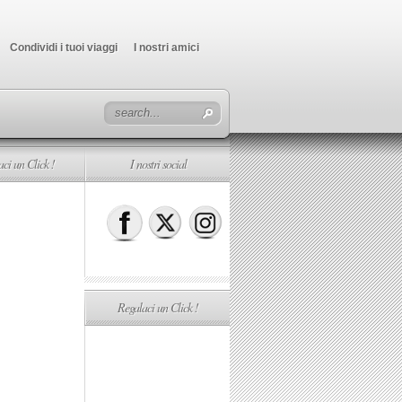
Condividi i tuoi viaggi
I nostri amici
ci un Click !
I nostri social
Regalaci un Click !