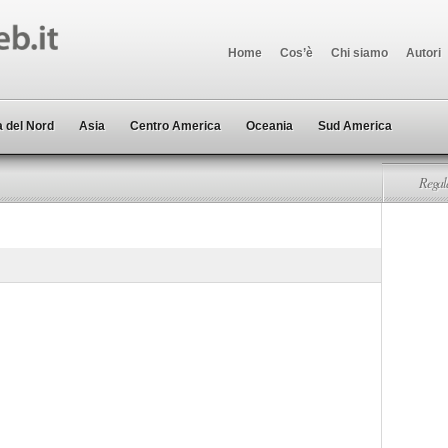
Home
Cos’è
Chi siamo
Autori
 del Nord
Asia
Centro America
Oceania
Sud America
Regala