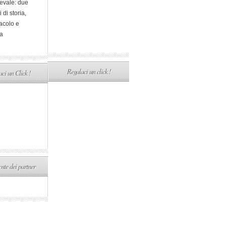
evale: due
i di storia,
acolo e
a
Regalaci un click !
ci un Click !
ste dei partner