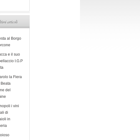
ltimi articoli
esta al Borgo
orcone
cca e il suo
ellaccio I.G.P
sta
arolo la Fiera
a Beata
ine del
ine
opoli i vini
ali di
ioli in
eria
ioioso