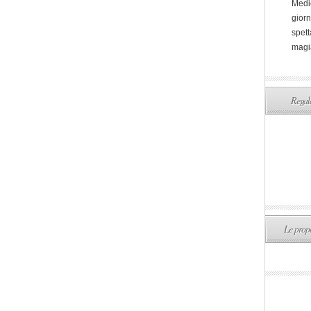
Medi
giorn
spett
magi
Regala
Le propo