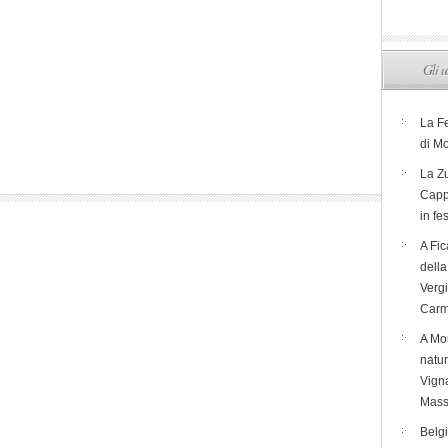
Gli u
La F
di M
La Zu
Capp
in fe
A Fic
dell
Verg
Carm
A Mon
natur
Vigna
Mass
Belg