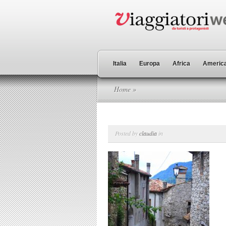
Italia
Europa
Africa
America
Home
»
Posted by
claudia
in