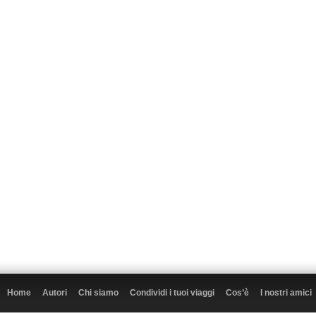
Home
Autori
Chi siamo
Condividi i tuoi viaggi
Cos’è
I nostri amici