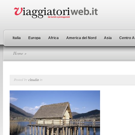
Italia
Europa
Africa
America del Nord
Asia
Centro A
Home
»
Posted by
claudia
in