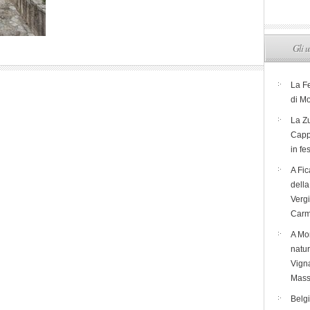
Gli u
La F
di M
La Zu
Capp
in fe
A Fic
dell
Verg
Carm
A Mon
natur
Vigna
Mass
Belg