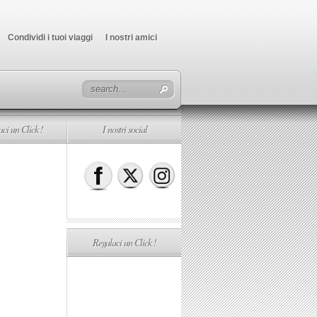
Condividi i tuoi viaggi
I nostri amici
ci un Click !
I nostri social
Regalaci un Click !