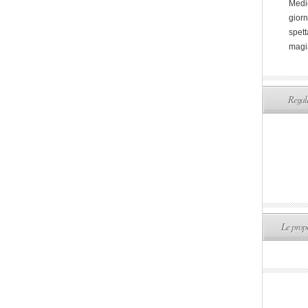
Medi
giorn
spett
magi
Regala
Le propo