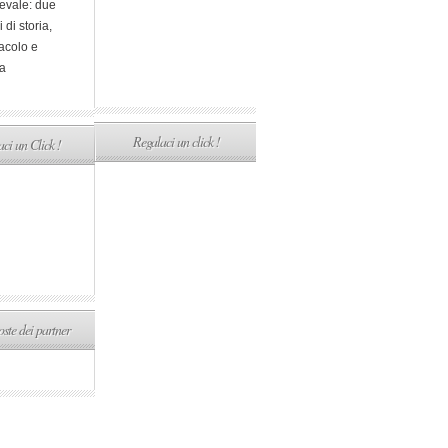
evale: due
i di storia,
acolo e
a
Regalaci un click !
ci un Click !
ste dei partner