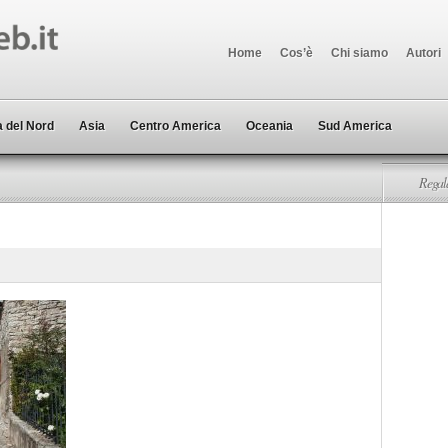
Home
Cos’è
Chi siamo
Autori
 del Nord
Asia
Centro America
Oceania
Sud America
Regala