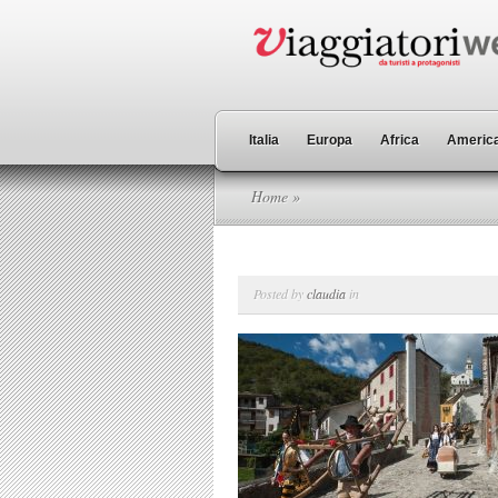
Italia
Europa
Africa
America
Home
»
Posted by
claudia
in