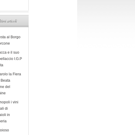
ltimi articoli
esta al Borgo
orcone
cca e il suo
ellaccio I.G.P
sta
arolo la Fiera
a Beata
ine del
ine
opoli i vini
ali di
ioli in
eria
ioioso