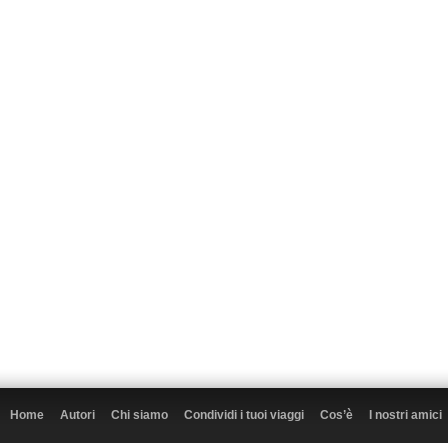
Home
Autori
Chi siamo
Condividi i tuoi viaggi
Cos’è
I nostri amici