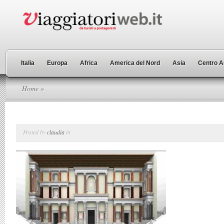
Italia
Europa
Africa
America del Nord
Asia
Centro A
Home
»
Posted by
claudia
in