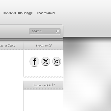
Condividi i tuoi viaggi
I nostri amici
ci un Click !
I nostri social
Regalaci un Click !