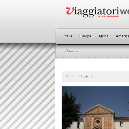
Italia
Europa
Africa
America
Home
»
Posted by
claudia
in