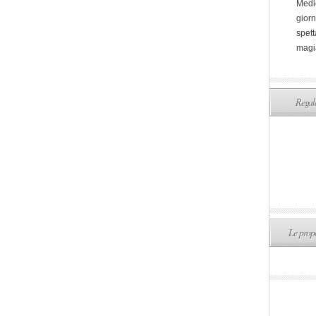
Medi
giorn
spett
magi
Regala
Le propo