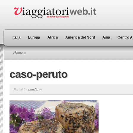
Italia
Europa
Africa
America del Nord
Asia
Centro A
Home
»
caso-peruto
Posted by
claudia
in