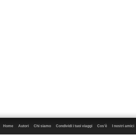
Home
Autori
Chi siamo
Condividi i tuoi viaggi
Cos’è
I nostri amici