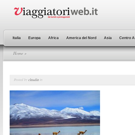
Italia
Europa
Africa
America del Nord
Asia
Centro A
Home
»
Posted by
claudia
in