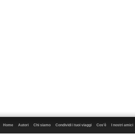
Home
Autori
Chi siamo
Condividi i tuoi viaggi
Cos’è
I nostri amici