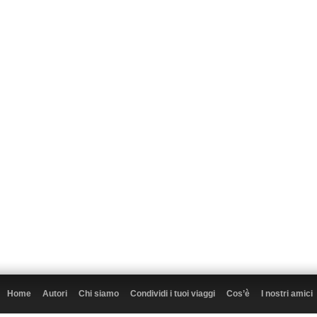
Home
Autori
Chi siamo
Condividi i tuoi viaggi
Cos’è
I nostri amici