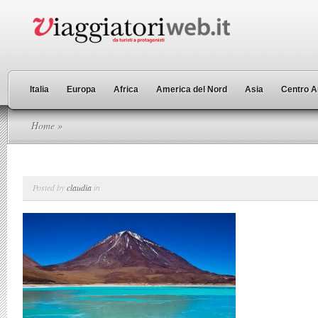
Italia
Europa
Africa
America del Nord
Asia
Centro A
Home
»
Posted by
claudia
in