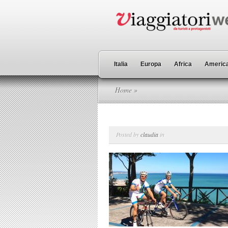
Italia
Europa
Africa
America
Home
»
Posted by
claudia
in