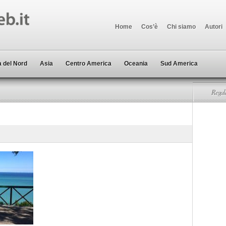
Home
Cos’è
Chi siamo
Autori
 del Nord
Asia
Centro America
Oceania
Sud America
Regala