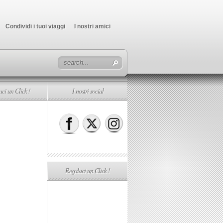
Condividi i tuoi viaggi
I nostri amici
ci un Click !
I nostri social
Regalaci un Click !