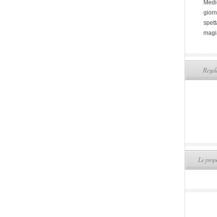
Medi
giorn
spett
magi
Regala
Le propo