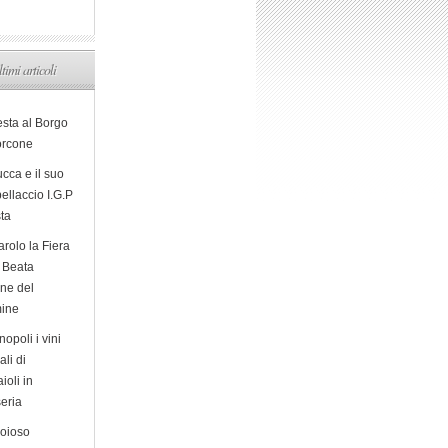
ltimi articoli
esta al Borgo
orcone
cca e il suo
ellaccio I.G.P
sta
arolo la Fiera
a Beata
ine del
ine
opoli i vini
ali di
ioli in
eria
ioioso