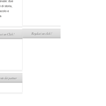
evale: due
i di storia,
acolo e
a
Regalaci un click !
ci un Click !
ste dei partner