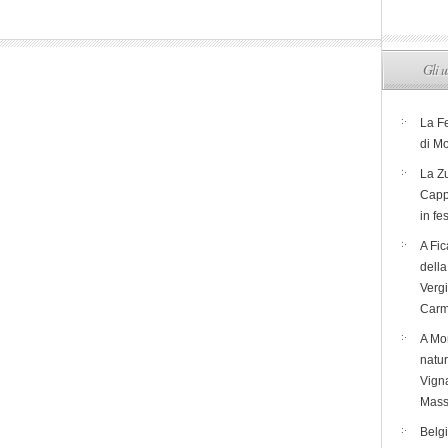
Gli u
La F
di M
La Zu
Capp
in fe
A Fic
dell
Verg
Carm
A Mon
natur
Vigna
Mass
Belg