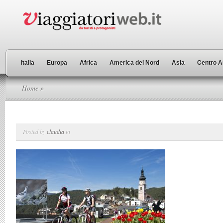
Italia
Europa
Africa
America del Nord
Asia
Centro A
Home
»
Posted by
claudia
in