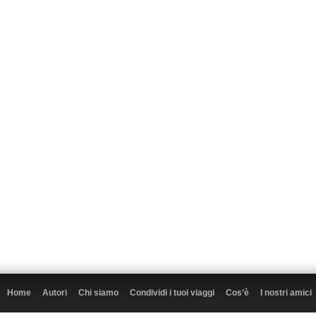
Home
Autori
Chi siamo
Condividi i tuoi viaggi
Cos’è
I nostri amici