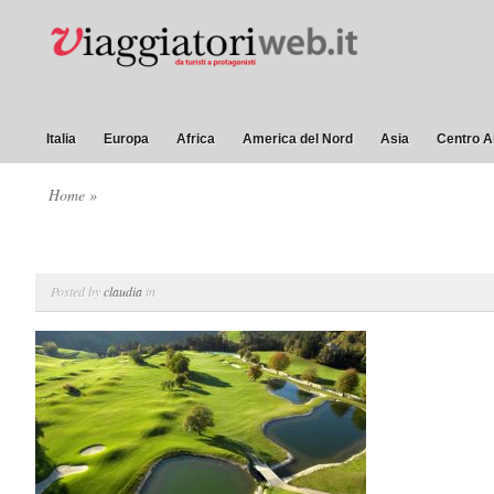
Italia
Europa
Africa
America del Nord
Asia
Centro A
Home
»
Posted by
claudia
in