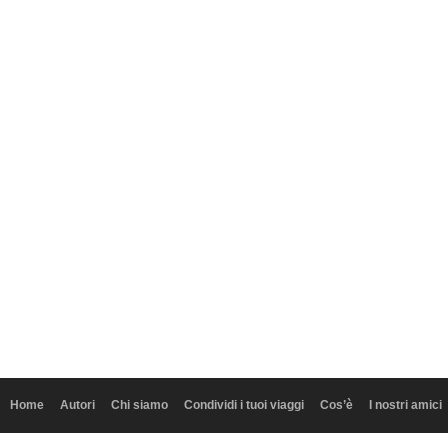
Home
Autori
Chi siamo
Condividi i tuoi viaggi
Cos’è
I nostri amici