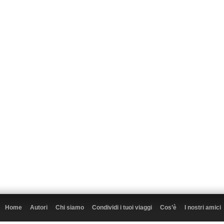
Home
Autori
Chi siamo
Condividi i tuoi viaggi
Cos’è
I nostri amici