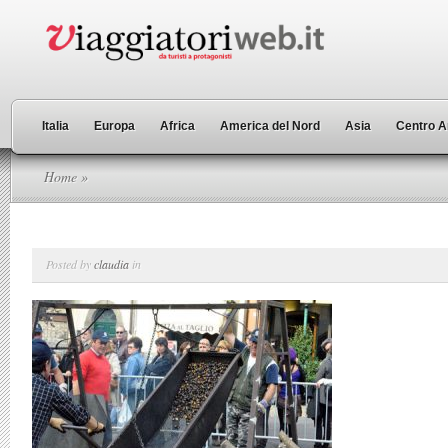
Italia
Europa
Africa
America del Nord
Asia
Centro A
Home
»
Posted by
claudia
in