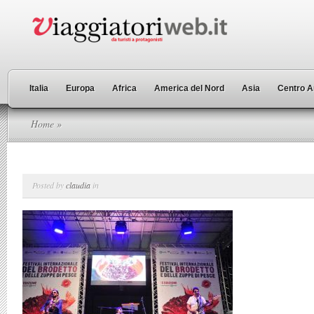
Italia
Europa
Africa
America del Nord
Asia
Centro A
Home
»
Posted by
claudia
in