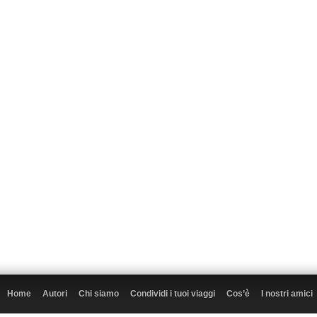
Home
Autori
Chi siamo
Condividi i tuoi viaggi
Cos’è
I nostri amici