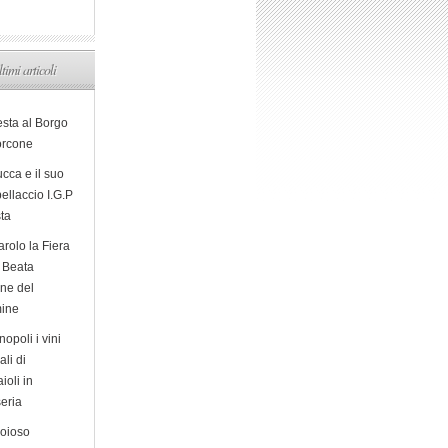
ltimi articoli
esta al Borgo
orcone
cca e il suo
ellaccio I.G.P
sta
arolo la Fiera
a Beata
ine del
ine
opoli i vini
ali di
ioli in
eria
ioioso