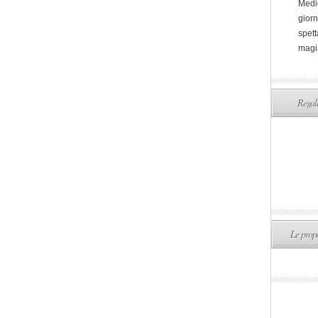
Medi
giorn
spett
magi
Regala
Le propo