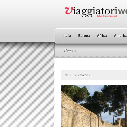
Italia
Europa
Africa
America
Home
»
Posted by
claudia
in