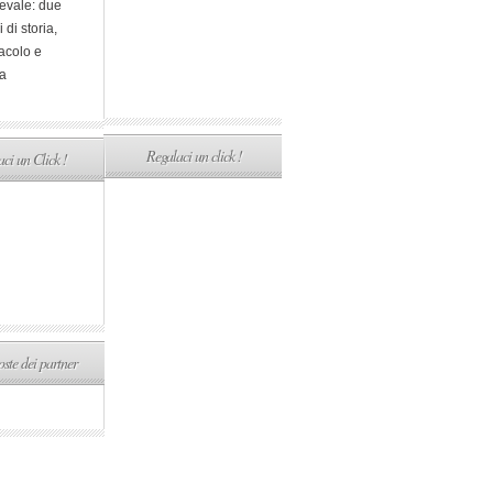
evale: due
i di storia,
acolo e
a
Regalaci un click !
ci un Click !
ste dei partner