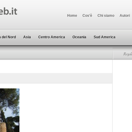
Home
Cos’è
Chi siamo
Autori
 del Nord
Asia
Centro America
Oceania
Sud America
Regala