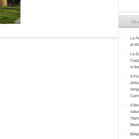
Gli u
La F
di M
La Zu
Capp
in fe
A Fic
dell
Verg
Carm
A Mon
natur
Vigna
Mass
Belg