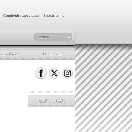
Condividi i tuoi viaggi
I nostri amici
ci un Click !
I nostri social
Regalaci un Click !