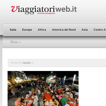
Italia
Europa
Africa
America del Nord
Asia
Centro A
Home
»
Posted by
claudia
in