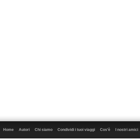
Home
Autori
Chi siamo
Condividi i tuoi viaggi
Cos’è
I nostri amici