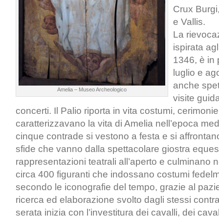
Crux Burgi
e Vallis.
La rievocaz
ispirata agl
1346, è in
luglio e a
anche spett
Amelia – Museo Archeologico
visite guid
concerti. Il Palio riporta in vita costumi, cerimon
caratterizzavano la vita di Amelia nell’epoca med
cinque contrade si vestono a festa e si affrontano
sfide che vanno dalla spettacolare giostra equest
rappresentazioni teatrali all’aperto e culminano n
circa 400 figuranti che indossano costumi fedelm
secondo le iconografie del tempo, grazie al pazie
ricerca ed elaborazione svolto dagli stessi contra
serata inizia con l’investitura dei cavalli, dei caval