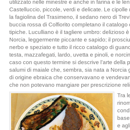
utilizzato nelle minestre e anche in farina e le len
Castelluccio, piccole, verdi e delicate. Le cipoll
la fagiolina del Trasimeno, il sedano nero di Trevi
buccia rossa di Colfiorito completano il catalogo
tipiche. Luculliano è il tagliere umbro: delizioso è
Norcia, leggermente piccante e sapido; il prosciut
nerbo e speziato e tutto il ricco catalogo di guanc
testa, mazzafegati, lardo, uvetta e pinoli, e norci
caso con questo termine si descrive l’arte della 
salumi di maiale che, sembra, sia nata a Norcia g
di origine ebraica che conservavano e vendevan
che non potevano mangiare per prescrizione reli
Tra l
rinom
cond
base 
e agli