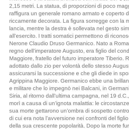
2,15 metri. La statua, di proporzioni di poco magg
raffigura un generale romano armato e coperto 
riccamente decorata. La figura sorregge con la 
lancia, mentre la destra è sollevata nel gesto simb
all’esercito. I tratti somatici permettono di riconosc
Nerone Claudio Druso Germanico. Nato a Roma ne
regno dell’imperatore Augusto, era figlio del con
Maggiore, fratello del futuro imperatore Tiberio. 
adottato dallo zio per volontà dello stesso Augu
assicurarsi la successione e che gli diede in spo
Agrippina Maggiore. Germanico ebbe una brillante
e militare che lo impegnò nei Balcani, in Germani
Siria, al ritorno dall’ultima campagna, nel 19 d.C.
morì a causa di un’ignota malattia: le circostanze
sua morte gettarono un’ombra di sospetto contro 
di cui era nota l’avversione nei confronti del figl
della sua crescente popolarità. Dopo la morte furo