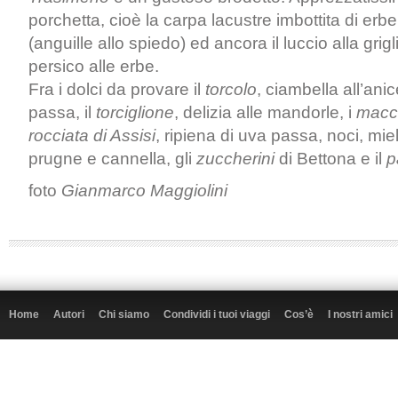
porchetta, cioè la carpa lacustre imbottita di erbe 
(anguille allo spiedo) ed ancora il luccio alla griglia
persico alle erbe.
Fra i dolci da provare il
torcolo
, ciambella all’ani
passa, il
torciglione
, delizia alle mandorle, i
macc
rocciata di Assisi
, ripiena di uva passa, noci, miel
prugne e cannella, gli
zuccherini
di Bettona e il
p
foto
Gianmarco Maggiolini
Home
Autori
Chi siamo
Condividi i tuoi viaggi
Cos’è
I nostri amici