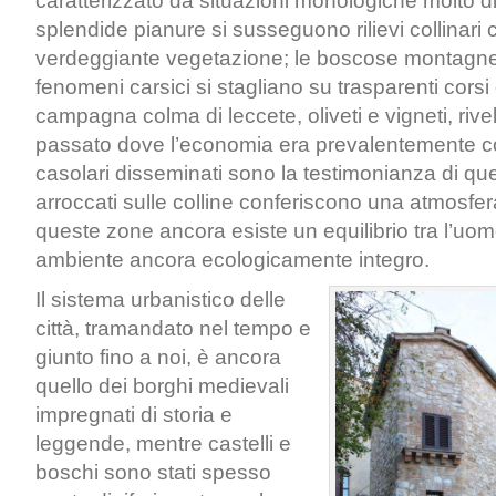
caratterizzato da situazioni morfologiche molto dif
splendide pianure si susseguono rilievi collinari
verdeggiante vegetazione; le boscose montagne 
fenomeni carsici si stagliano su trasparenti cors
campagna colma di leccete, oliveti e vigneti, rive
passato dove l’economia era prevalentemente co
casolari disseminati sono la testimonianza di quel
arroccati sulle colline conferiscono una atmosfer
queste zone ancora esiste un equilibrio tra l’uom
ambiente ancora ecologicamente integro.
Il sistema urbanistico delle
città, tramandato nel tempo e
giunto fino a noi, è ancora
quello dei borghi medievali
impregnati di storia e
leggende, mentre castelli e
boschi sono stati spesso