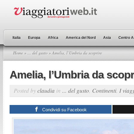
Italia
Europa
Africa
America del Nord
Asia
Centro A
Home
»
... del gusto
» Amelia, l’Umbria da scoprire
Amelia, l’Umbria da scopr
Posted by
claudia
in
... del gusto
,
Continenti
,
I viagg
Condividi su Facebook