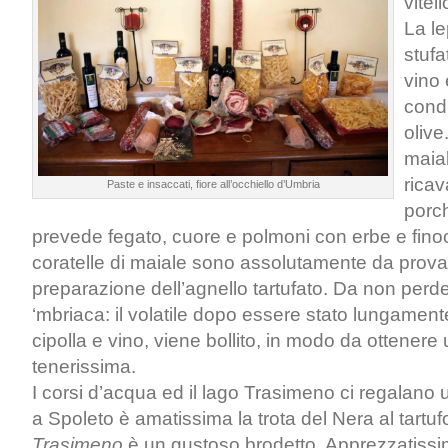
vitell
La le
stufa
vino 
cond
olive
maial
ricav
Paste e insaccati, fiore all’occhiello d’Umbria
porch
prevede fegato, cuore e polmoni con erbe e finoc
coratelle di maiale sono assolutamente da provar
preparazione dell’agnello tartufato. Da non perder
‘mbriaca: il volatile dopo essere stato lungamen
cipolla e vino, viene bollito, in modo da ottener
tenerissima.
I corsi d’acqua ed il lago Trasimeno ci regalano 
a Spoleto è amatissima la trota del Nera al tartufo;
Trasimeno
è un gustoso brodetto. Apprezzatissim