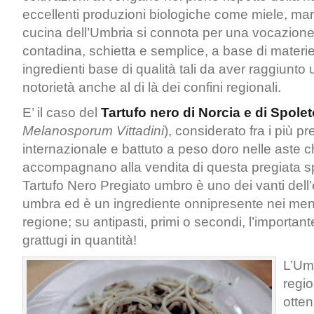
eccellenti produzioni biologiche come miele, mar
cucina dell’Umbria si connota per una vocazion
contadina, schietta e semplice, a base di materi
ingredienti base di qualità tali da aver raggiunt
notorietà anche al di là dei confini regionali.
E’ il caso del
Tartufo
nero di Norcia e di Spolet
Melanosporum Vittadini
), considerato fra i più pre
internazionale e battuto a peso doro nelle aste 
accompagnano alla vendita di questa pregiata spe
Tartufo Nero Pregiato umbro è uno dei vanti del
umbra ed è un ingrediente onnipresente nei menù 
regione; su antipasti, primi o secondi, l’importan
grattugi in quantità!
L’Umb
regio
otten