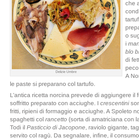
che a
cond
tartu
prepa
o sug
i
manf
blo b
di fe
peco
Delizie Umbre
A No
le paste si preparano col tartufo.
L’antica ricetta norcina prevede di aggiungere il
soffritto preparato con acciughe. I
crescentini
son
fritti, ripieni di formaggio e acciughe. A Spoleto n
spaghetti col
rancetto
(sorta di amatriciana con 
Todi il
Pasticcio di Jacopone
, raviolo gigante, tag
servito col ragù. Da segnalare, infine, il consum