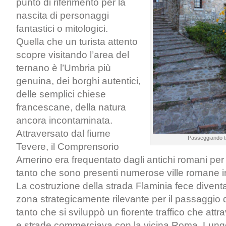
punto di riferimento per la
nascita di personaggi
fantastici o mitologici.
Quella che un turista attento
scopre visitando l’area del
ternano è l’Umbria più
genuina, dei borghi autentici,
delle semplici chiese
francescane, della natura
ancora incontaminata.
Attraversato dal fiume
Passeggiando tra
Tevere, il Comprensorio
Amerino era frequentato dagli antichi romani per 
tanto che sono presenti numerose ville romane in 
La costruzione della strada Flaminia fece divent
zona strategicamente rilevante per il passaggio 
tanto che si sviluppò un fiorente traffico che attrav
e strade commerciava con la vicina Roma. Lung