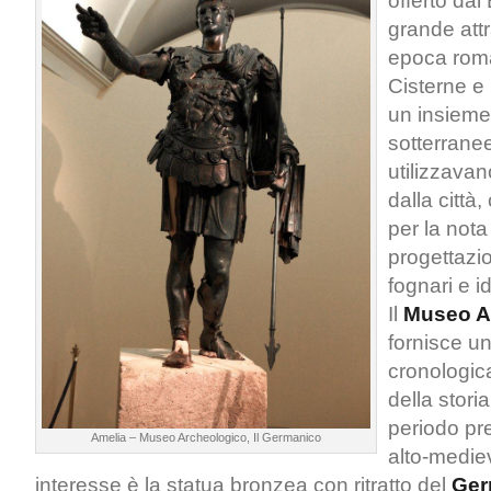
offerto dal
grande attr
epoca rom
Cisterne e
un insieme 
sotterrane
utilizzava
dalla città
per la nota 
progettazio
fognari e i
Il
Museo A
fornisce u
cronologi
della stori
periodo pr
Amelia – Museo Archeologico, Il Germanico
alto-medie
interesse è la statua bronzea con ritratto del
Ger