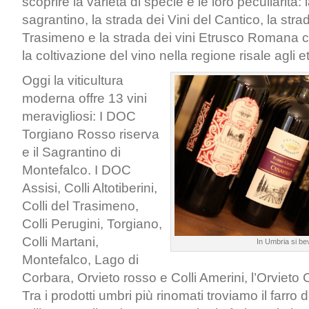
scoprire la varietà di specie e le loro peculiarità: 
sagrantino, la strada dei Vini del Cantico, la strad
Trasimeno e la strada dei vini Etrusco Romana c
la coltivazione del vino nella regione risale agli e
Oggi la viticultura
moderna offre 13 vini
meravigliosi: I DOC
Torgiano Rosso riserva
e il Sagrantino di
Montefalco. I DOC
Assisi, Colli Altotiberini,
Colli del Trasimeno,
Colli Perugini, Torgiano,
Colli Martani,
In Umbria si b
Montefalco, Lago di
Corbara, Orvieto rosso e Colli Amerini, l’Orvieto 
Tra i prodotti umbri più rinomati troviamo il farro 