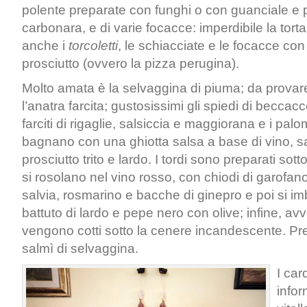
polente preparate con funghi o con guanciale e p
carbonara, e di varie focacce: imperdibile la torta
anche i
torcoletti
, le schiacciate e le focacce co
prosciutto (ovvero la pizza perugina).
Molto amata è la selvaggina di piuma; da provare
l’anatra farcita; gustosissimi gli spiedi di beccacc
farciti di rigaglie, salsiccia e maggiorana e i pal
bagnano con una ghiotta salsa a base di vino, sa
prosciutto trito e lardo. I tordi sono preparati sot
si rosolano nel vino rosso, con chiodi di garofano,
salvia, rosmarino e bacche di ginepro e poi si i
battuto di lardo e pepe nero con olive; infine, avvo
vengono cotti sotto la cenere incandescente. Pre
salmì di selvaggina.
I card
infor