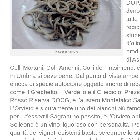
DOP,
deno
tutto 
regio
stup
d’oli
produ
Pasta al tartufo
di As
Colli Martani, Colli Amerini, Colli del Trasimeno, c
In Umbria si beve bene. Dal punto di vista ampel
è ricca di specie autoctone oggetto anche di rece
come il Grechetto, il Verdello e il Ciliegiolo. Prez
Rosso Riserva DOCG, e l’austero Montefalco S
L’Orvieto è sicuramente uno dei bianchi più famosi 
per il
dessert
il Sagrantino passito, e l’Orvieto ab
Solleone è un vino liquoroso con personalità. Per
qualità dei vigneti esistenti basta percorrere le s