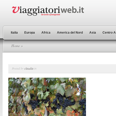
Italia
Europa
Africa
America del Nord
Asia
Centro A
Home
»
Posted by
claudia
in