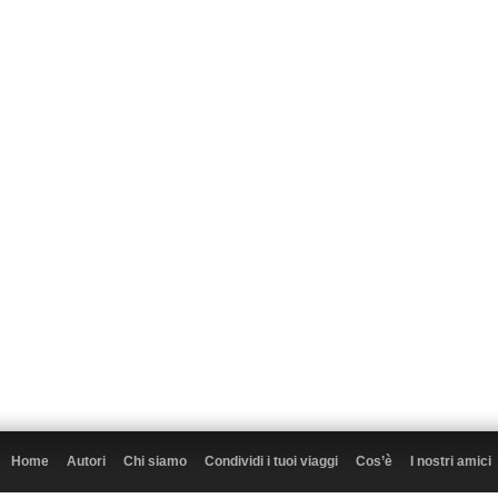
Home
Autori
Chi siamo
Condividi i tuoi viaggi
Cos’è
I nostri amici