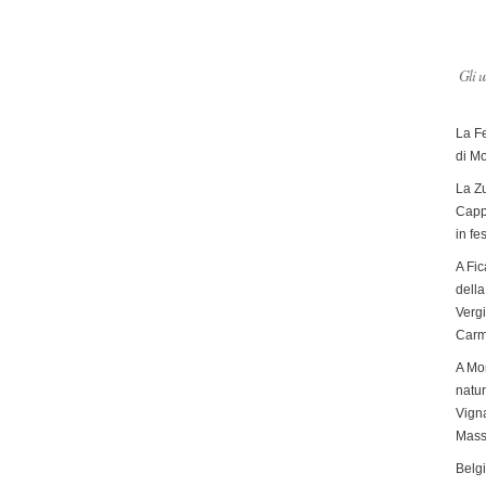
Gli u
La F
di M
La Zu
Capp
in fe
A Fic
dell
Verg
Carm
A Mon
natur
Vigna
Mass
Belg