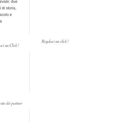
evale: due
i di storia,
acolo e
a
Regalaci un click !
ci un Click !
ste dei partner