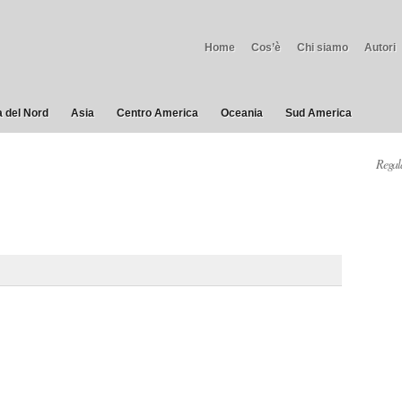
Home
Cos’è
Chi siamo
Autori
 del Nord
Asia
Centro America
Oceania
Sud America
Regala