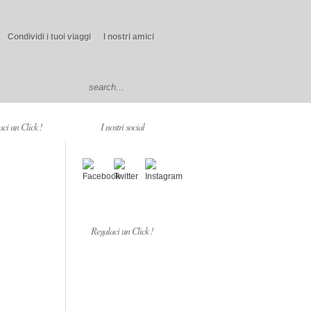
Condividi i tuoi viaggi
I nostri amici
ci un Click !
I nostri social
Regalaci un Click !