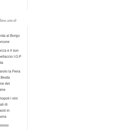
ltimi articoli
esta al Borgo
orcone
cca e il suo
ellaccio I.G.P
sta
arolo la Fiera
a Beata
ine del
ine
opoli i vini
ali di
ioli in
eria
ioioso