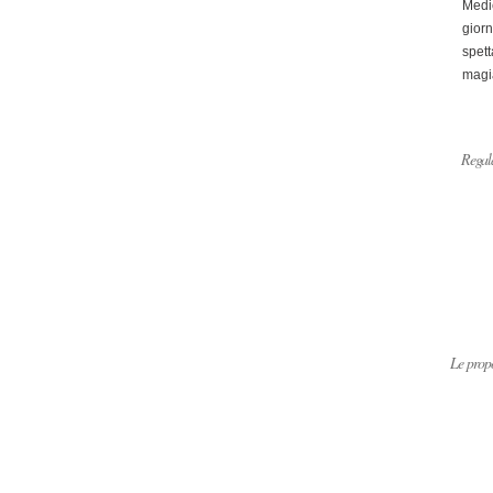
Medi
giorn
spett
magi
Regala
Le propo