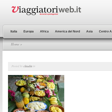
Italia
Europa
Africa
America del Nord
Asia
Centro A
Home
»
Posted by
claudia
in