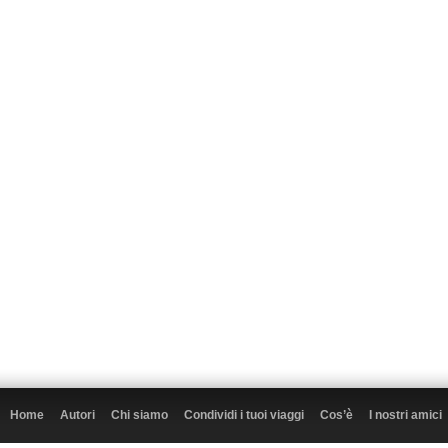
Home
Autori
Chi siamo
Condividi i tuoi viaggi
Cos’è
I nostri amici