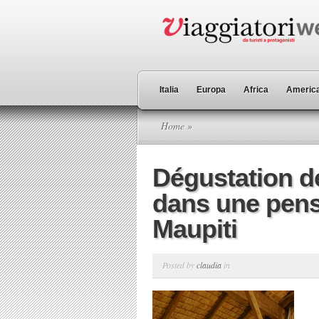
Italia
Europa
Africa
America
Home
»
Dégustation de
dans une pens
Maupiti
Posted by
claudia
in