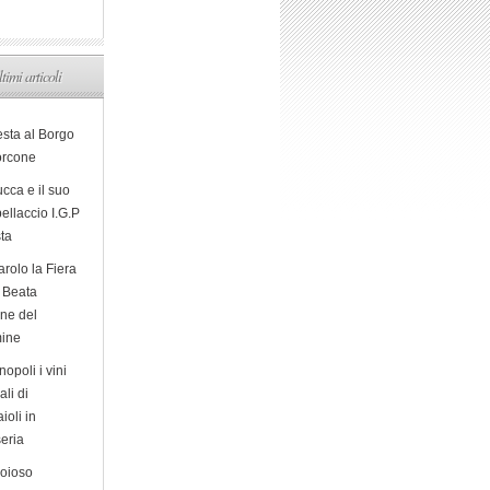
ltimi articoli
esta al Borgo
orcone
cca e il suo
ellaccio I.G.P
sta
arolo la Fiera
a Beata
ine del
ine
opoli i vini
ali di
ioli in
eria
ioioso