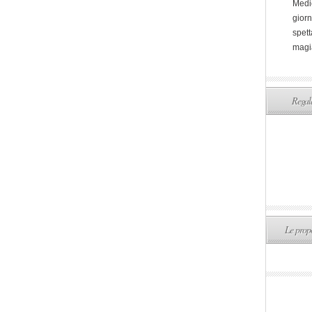
Medi
giorn
spett
magi
Regala
Le propo