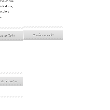
evale: due
i di storia,
acolo e
a
Regalaci un click !
ci un Click !
ste dei partner