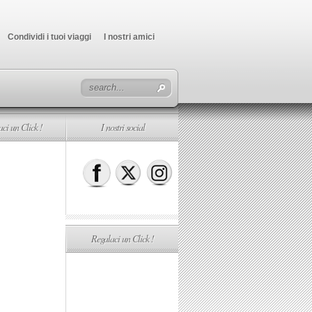
Condividi i tuoi viaggi
I nostri amici
ci un Click !
I nostri social
Regalaci un Click !