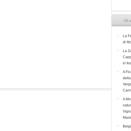
Gli u
La F
di M
La Zu
Capp
in fe
A Fic
dell
Verg
Carm
A Mon
natur
Vigna
Mass
Belg