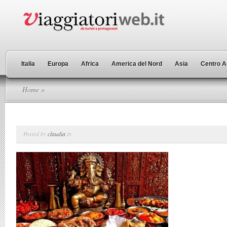
Italia
Europa
Africa
America del Nord
Asia
Centro A
Home
»
Posted by
claudia
in