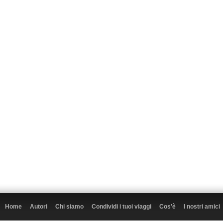
Home
Autori
Chi siamo
Condividi i tuoi viaggi
Cos’è
I nostri amici