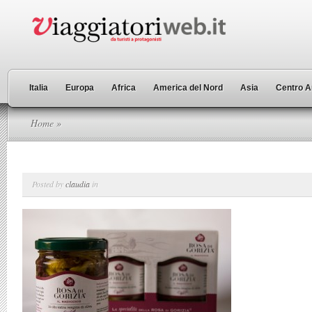
Italia
Europa
Africa
America del Nord
Asia
Centro A
Home
»
Posted by
claudia
in