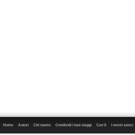
Home
Autori
Chi siamo
Condividi i tuoi viaggi
Cos’è
I nostri amici