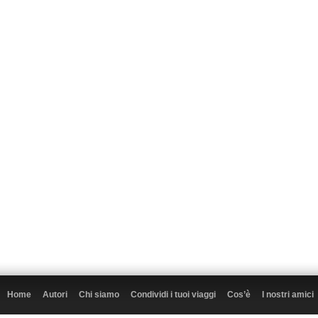
Home
Autori
Chi siamo
Condividi i tuoi viaggi
Cos’è
I nostri amici