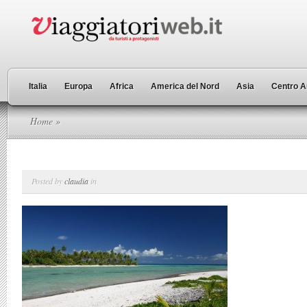
Italia
Europa
Africa
America del Nord
Asia
Centro A
Home
»
Posted by
claudia
in