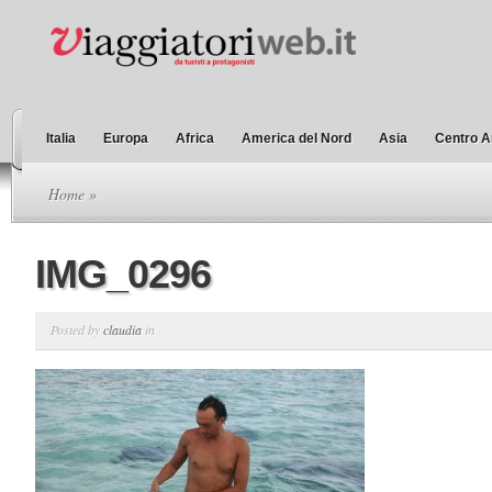
Italia
Europa
Africa
America del Nord
Asia
Centro A
Home
»
IMG_0296
Posted by
claudia
in