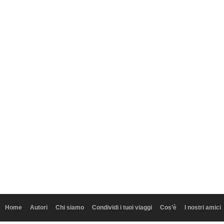
Home
Autori
Chi siamo
Condividi i tuoi viaggi
Cos’è
I nostri amici