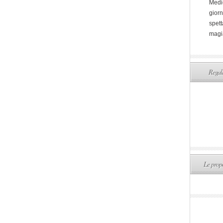
Medi
giorn
spett
magi
Regala
Le propo