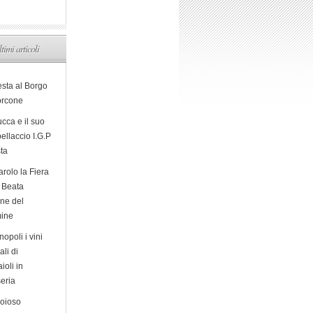
ltimi articoli
esta al Borgo
orcone
cca e il suo
ellaccio I.G.P
sta
arolo la Fiera
a Beata
ine del
ine
opoli i vini
ali di
ioli in
eria
ioioso