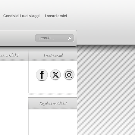
Condividi i tuoi viaggi
I nostri amici
ci un Click !
I nostri social
Regalaci un Click !