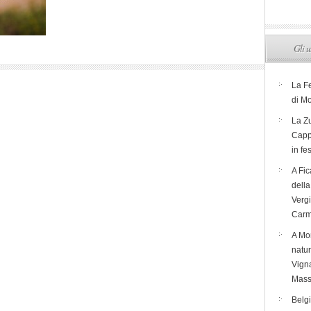
Gli u
La F
di M
La Zu
Capp
in fe
A Fic
dell
Verg
Carm
A Mon
natur
Vigna
Mass
Belg