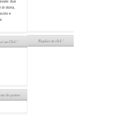
evale: due
i di storia,
acolo e
a
Regalaci un click !
ci un Click !
ste dei partner