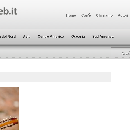
Home
Cos’è
Chi siamo
Autori
 del Nord
Asia
Centro America
Oceania
Sud America
Regala