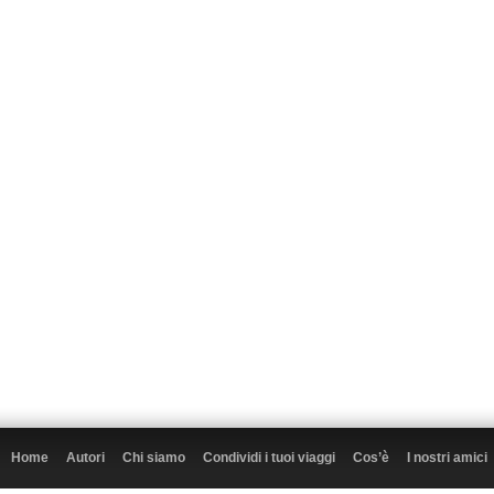
Home
Autori
Chi siamo
Condividi i tuoi viaggi
Cos’è
I nostri amici