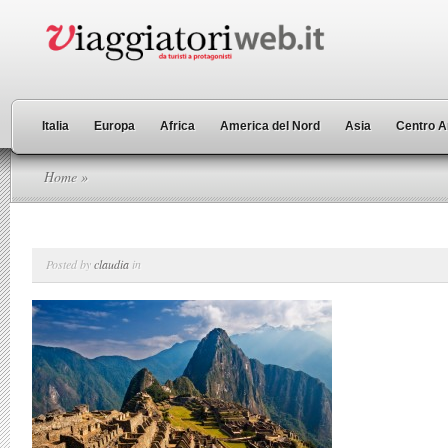
Italia
Europa
Africa
America del Nord
Asia
Centro A
Home
»
Posted by
claudia
in